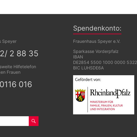
Spendenkonto:
s Speyer
Frauenhaus Speyer e.V.
2/ 2 88 35
Sparkasse Vorderpfalz
IBAN
DE2854 5500 1000 0000 5322
weite Hilfetelefon
BIC LUHSDE6A
gen Frauen
0116 016