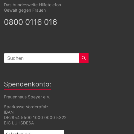
Das bundesweite Hilfetelefon
Gewalt gegen Frauen
0800 0116 016
Spendenkonto:
Frauenhaus Speyer e.V.
Sparkasse Vorderpfalz
IBAN
DE2854 5500 1000 0000 5322
BIC LUHSDE6A